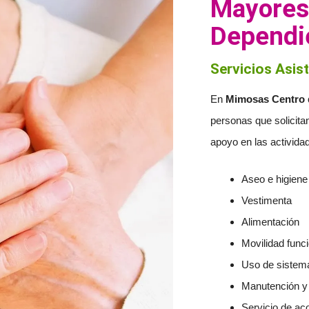
Mayores
Dependi
Servicios Asist
En
Mimosas Centro 
personas que solicita
apoyo en las actividad
Aseo e higiene
Vestimenta
Alimentación
Movilidad func
Uso de sistem
Manutención y 
Servicio de a